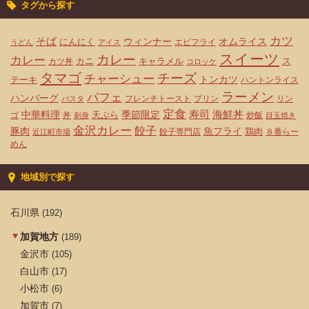
タグから探す
カツ
そば
ウィンナー
オムライス
にんにく
エビフライ
うどん
アイス
スイーツ
カレー
カレー
カニ
キャラメル
ス
カツ丼
コロッケ
タマゴ
チーズ
チャーシュー
トンカツ
テーキ
ハントンライス
ラーメン
パフェ
ハンバーグ
フレンチトースト
プリン
リン
パスタ
定食
寿司
海鮮丼
中華料理
天ぷら
季節限定
ゴ
丼
炒飯
刺身
目玉焼き
金沢カレー
餃子
豚肉
魚フライ
鶏肉
餃子専門店
８番らー
近江町市場
めん
地域別で探す
石川県
(192)
加賀地方
(189)
金沢市
(105)
白山市
(17)
小松市
(6)
加賀市
(7)