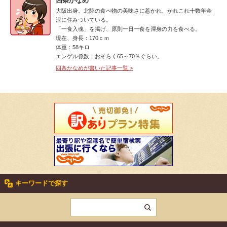
四条かなめ
大阪出身。北陸の食べ物の美味さに惹かれ、かれこれ十数年金
沢に住みついている。
「一食入魂」を掲げ、原則一日一食を渾身の力を食べる。
現在、身長：170ｃｍ
体重：58キロ
エンゲル係数：おそらく65～70％ぐらい。
四条かなめが書いた記事一覧 >
キーワードで探す