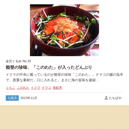
金沢ぐるめ No.33
能登の珍味、「このわた」が入ったどんぶり
イクラの中央に載っているのが能登の珍味「このわた」。ナマコの腸の塩辛
で、貴重な素材だ。口に入れると、まさに海の旨味を凝縮…
くちこ
このわた
イクラ
ナマコ
海鮮丼
七尾市
2013年11月
たちばや