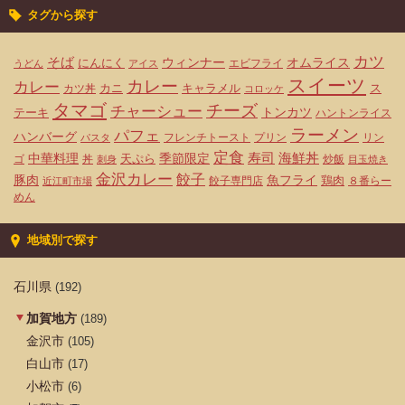
タグから探す
カツ
そば
ウィンナー
オムライス
にんにく
エビフライ
うどん
アイス
スイーツ
カレー
カレー
カニ
キャラメル
ス
カツ丼
コロッケ
タマゴ
チーズ
チャーシュー
トンカツ
テーキ
ハントンライス
ラーメン
パフェ
ハンバーグ
フレンチトースト
プリン
リン
パスタ
定食
寿司
海鮮丼
中華料理
天ぷら
季節限定
ゴ
丼
炒飯
刺身
目玉焼き
金沢カレー
餃子
豚肉
魚フライ
鶏肉
餃子専門店
８番らー
近江町市場
めん
地域別で探す
石川県
(192)
加賀地方
(189)
金沢市
(105)
白山市
(17)
小松市
(6)