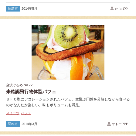
輪島市
2014年5月
たちばや
金沢ぐるめ No.72
未確認飛行物体型パフェ
ＵＦＯ型にデコレーションされたパフェ。空飛ぶ円盤を分解しながら食べる
のがなんだか楽しい。味もボリュームも満足。
スイーツ
パフェ
羽咋市
2014年3月
サトーPPP