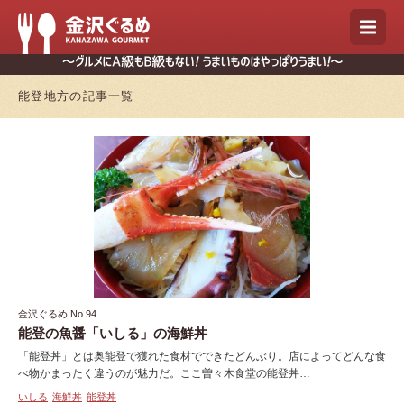
能登地方の記事一覧
金沢ぐるめ No.94
能登の魚醤「いしる」の海鮮丼
「能登丼」とは奥能登で獲れた食材でできたどんぶり。店によってどんな食
べ物かまったく違うのが魅力だ。ここ曽々木食堂の能登丼…
いしる
海鮮丼
能登丼