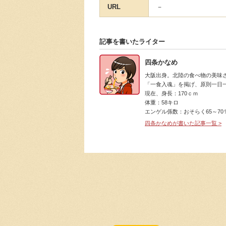
URL
－
記事を書いたライター
四条かなめ
大阪出身。北陸の食べ物の美味
「一食入魂」を掲げ、原則一日
現在、身長：170ｃｍ
体重：58キロ
エンゲル係数：おそらく65～70
四条かなめが書いた記事一覧 >