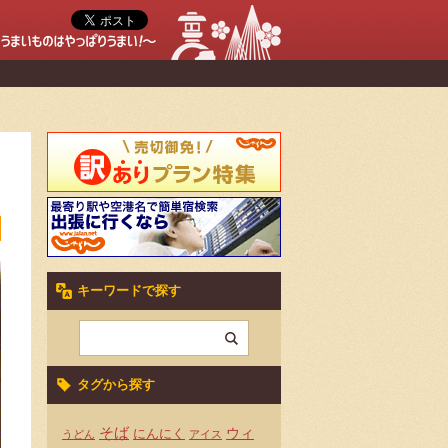
キーワードで探す
タグから探す
そば
ウィ
にんにく
うどん
アイス