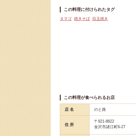
この料理に付けられたタグ
タマゴ
焼きそば
目玉焼き
この料理が食べられるお店
店 名
のと路
〒921-8822
住 所
金沢市諸江町6-27