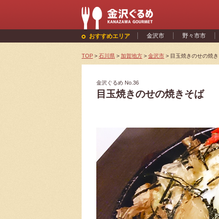
金沢市
野々市市
おすすめエリア
TOP
>
石川県
>
加賀地方
>
金沢市
>
目玉焼きのせの焼き
金沢ぐるめ No.36
目玉焼きのせの焼きそば