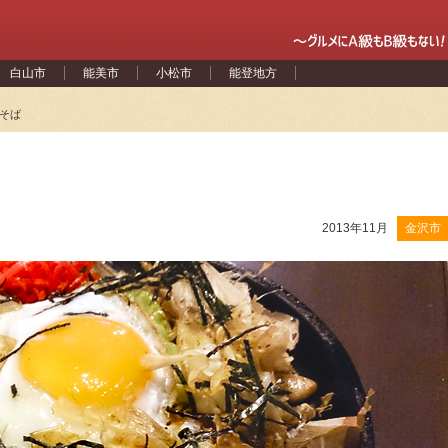
白山市
能美市
小松市
能登地方
そば
2013年11月
金沢市