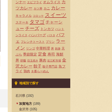
カ
ンナー
オムライス
エビフライ
カレー
ツカレー
カニ
カツ丼
スイーツ
キャラメル
コロッケ
タマゴ
チャーシ
ステーキ
チーズ
ュー
トンカツ
ハント
パフ
ハンバーグ
ンライス
パスタ
ラー
ェ
フレンチトースト
プリン
メン
中華料理
天
リンゴ
丼
刺身
定食
寿司
海鮮
ぷら
季節限定
金
丼
豚肉
炒飯
目玉焼き
近江町市場
沢カレー
餃子
魚フ
餃子専門店
ライ
鶏肉
８番らーめん
地域別で探す
石川県
(192)
加賀地方
(189)
金沢市
(105)