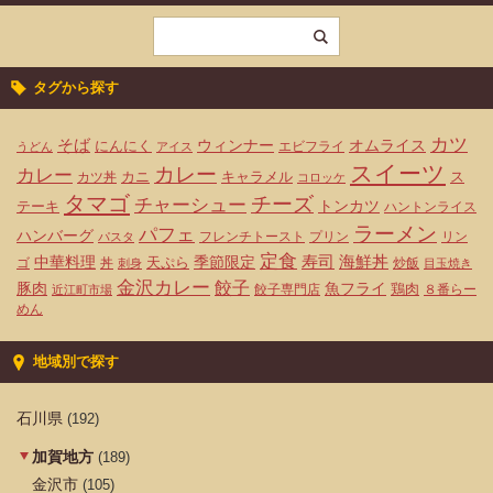
タグから探す
カツ
そば
ウィンナー
オムライス
にんにく
エビフライ
うどん
アイス
スイーツ
カレー
カレー
カニ
キャラメル
ス
カツ丼
コロッケ
タマゴ
チーズ
チャーシュー
トンカツ
テーキ
ハントンライス
ラーメン
パフェ
ハンバーグ
フレンチトースト
プリン
リン
パスタ
定食
寿司
海鮮丼
中華料理
天ぷら
季節限定
ゴ
丼
炒飯
刺身
目玉焼き
金沢カレー
餃子
豚肉
魚フライ
鶏肉
餃子専門店
８番らー
近江町市場
めん
地域別で探す
石川県
(192)
加賀地方
(189)
金沢市
(105)