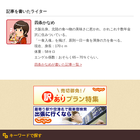
記事を書いたライター
四条かなめ
大阪出身。北陸の食べ物の美味さに惹かれ、かれこれ十数年金
沢に住みついている。
「一食入魂」を掲げ、原則一日一食を渾身の力を食べる。
現在、身長：170ｃｍ
体重：58キロ
エンゲル係数：おそらく65～70％ぐらい。
四条かなめが書いた記事一覧 >
キーワードで探す