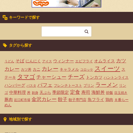
キーワードで探す
タグから探す
カツ
そば
ウィンナー
オムライス
にんにく
エビフライ
うどん
アイス
スイーツ
カレー
カレー
カニ
キャラメル
ス
カツ丼
コロッケ
タマゴ
チーズ
チャーシュー
トンカツ
テーキ
ハントンライス
ラーメン
パフェ
ハンバーグ
フレンチトースト
プリン
リン
パスタ
定食
寿司
海鮮丼
中華料理
天ぷら
季節限定
ゴ
丼
炒飯
刺身
目玉焼き
金沢カレー
餃子
豚肉
魚フライ
鶏肉
餃子専門店
８番らー
近江町市場
めん
地域別で探す