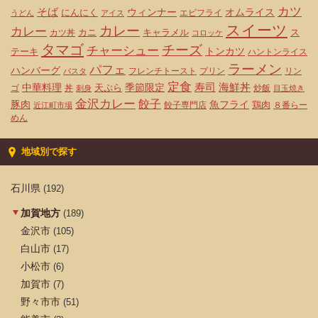
カツ
そば
ウィンナー
オムライス
にんにく
エビフライ
うどん
アイス
スイーツ
カレー
カレー
カニ
キャラメル
ス
カツ丼
コロッケ
タマゴ
チーズ
チャーシュー
トンカツ
テーキ
ハントンライス
ラーメン
パフェ
ハンバーグ
フレンチトースト
プリン
リン
パスタ
定食
寿司
海鮮丼
中華料理
天ぷら
季節限定
ゴ
丼
炒飯
刺身
目玉焼き
金沢カレー
餃子
豚肉
魚フライ
鶏肉
餃子専門店
８番らー
近江町市場
めん
地域別で探す
石川県
(192)
加賀地方
(189)
金沢市
(105)
白山市
(17)
小松市
(6)
加賀市
(7)
野々市市
(51)