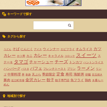
キーワードで探す
タグから探す
カツ
そば
ウィンナー
オムライス
にんにく
エビフライ
うどん
アイス
スイーツ
カレー
カレー
カニ
キャラメル
ス
カツ丼
コロッケ
タマゴ
チーズ
チャーシュー
トンカツ
テーキ
ハントンライス
ラーメン
パフェ
ハンバーグ
フレンチトースト
プリン
リン
パスタ
定食
寿司
海鮮丼
中華料理
天ぷら
季節限定
ゴ
丼
炒飯
刺身
目玉焼き
金沢カレー
餃子
豚肉
魚フライ
鶏肉
餃子専門店
８番らー
近江町市場
めん
地域別で探す