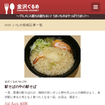
のの いちの投稿記事一覧
金沢ぐるめ No.134
駅そばの中の駅そば
一見、普通の駅そばだが、独特の甘いダシと卵や天ぷらとの相性がよく、金
沢駅に来ると何となく食べたくなる一品。お店は、最近リ…
そば
天ぷら
金沢駅