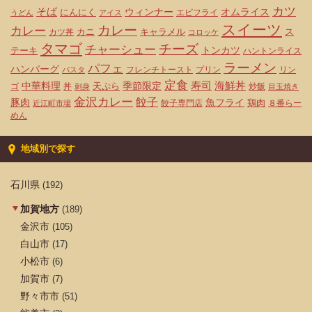
カツ
そば
ウィンナー
オムライス
にんにく
エビフライ
うどん
アイス
スイーツ
カレー
カレー
カニ
キャラメル
ス
カツ丼
コロッケ
タマゴ
チーズ
チャーシュー
トンカツ
テーキ
ハントンライス
ラーメン
パフェ
ハンバーグ
フレンチトースト
プリン
リン
パスタ
定食
寿司
海鮮丼
中華料理
天ぷら
季節限定
ゴ
丼
炒飯
刺身
目玉焼き
金沢カレー
餃子
豚肉
魚フライ
鶏肉
餃子専門店
８番らー
近江町市場
めん
地域別で探す
石川県
(192)
加賀地方
(189)
金沢市
(105)
白山市
(17)
小松市
(6)
加賀市
(7)
野々市市
(51)