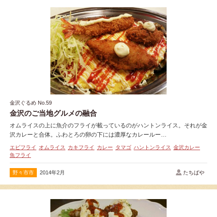
金沢ぐるめ No.59
金沢のご当地グルメの融合
オムライスの上に魚介のフライが載っているのがハントンライス。それが金
沢カレーと合体。ふわとろの卵の下には濃厚なカレールー…
エビフライ
オムライス
カキフライ
カレー
タマゴ
ハントンライス
金沢カレー
魚フライ
野々市市
2014年2月
たちばや